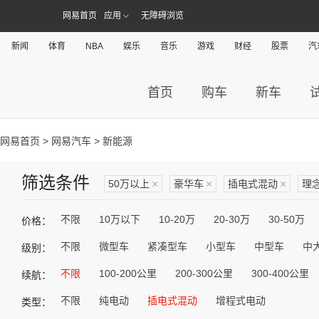
网易首页
应用
无障碍浏览
新闻
体育
NBA
娱乐
音乐
游戏
财经
股票
汽
首页
购车
新车
网易首页
>
网易汽车
> 新能源
筛选条件
50万以上
×
豪华车
×
插电式混动
×
理
不限
10万以下
10-20万
20-30万
30-50万
价格：
不限
微型车
紧凑型车
小型车
中型车
中
级别：
不限
100-200公里
200-300公里
300-400公里
续航：
不限
纯电动
插电式混动
增程式电动
类型：