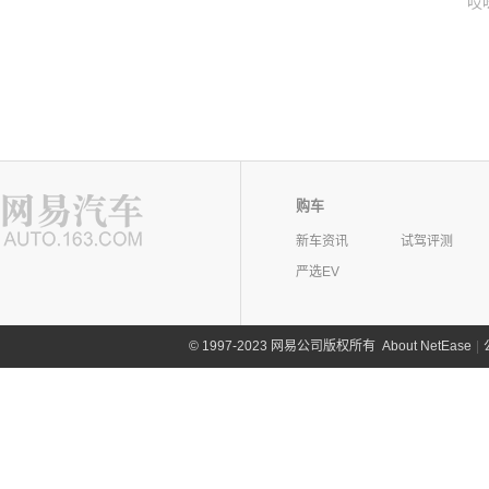
哎
购车
新车资讯
试驾评测
严选EV
©
1997-2023 网易公司版权所有
About NetEase
|