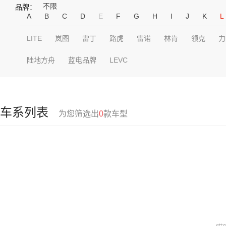
不限
品牌：
A
B
C
D
E
F
G
H
I
J
K
L
LITE
岚图
雷丁
路虎
雷诺
林肯
领克
力
陆地方舟
蓝电品牌
LEVC
车系列表
为您筛选出
0
款车型