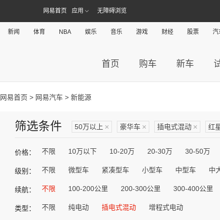
网易首页
应用
无障碍浏览
新闻
体育
NBA
娱乐
音乐
游戏
财经
股票
汽
首页
购车
新车
网易首页
>
网易汽车
> 新能源
筛选条件
50万以上
×
豪华车
×
插电式混动
×
红
不限
10万以下
10-20万
20-30万
30-50万
价格：
不限
微型车
紧凑型车
小型车
中型车
中
级别：
不限
100-200公里
200-300公里
300-400公里
续航：
不限
纯电动
插电式混动
增程式电动
类型：