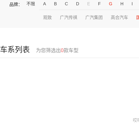
不限
A
B
C
D
E
F
G
H
I
品牌：
观致
广汽传祺
广汽集团
高合汽车
车系列表
为您筛选出
0
款车型
哎