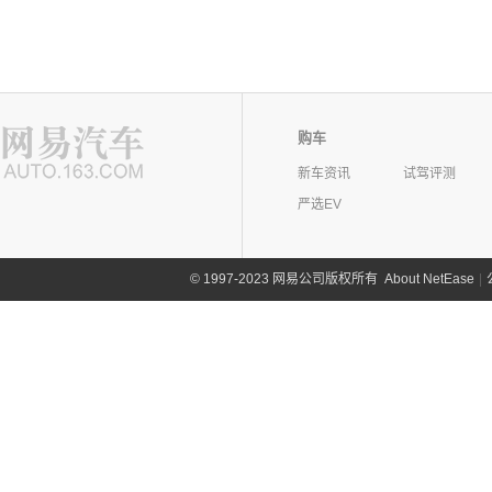
购车
新车资讯
试驾评测
严选EV
©
1997-2023 网易公司版权所有
About NetEase
|