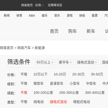
网易首页
应用
无障碍浏览
新闻
体育
NBA
娱乐
音乐
游戏
财经
股票
汽
首页
购车
新车
网易首页
>
网易汽车
> 新能源
筛选条件
50万以上
×
豪华车
×
插电式混动
×
国
不限
10万以下
10-20万
20-30万
30-50万
价格：
不限
微型车
紧凑型车
小型车
中型车
中
级别：
不限
100-200公里
200-300公里
300-400公里
续航：
不限
纯电动
插电式混动
增程式电动
类型：