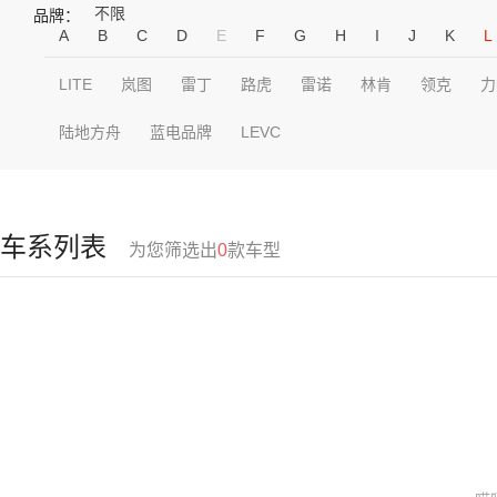
不限
品牌：
A
B
C
D
E
F
G
H
I
J
K
L
LITE
岚图
雷丁
路虎
雷诺
林肯
领克
力
陆地方舟
蓝电品牌
LEVC
车系列表
为您筛选出
0
款车型