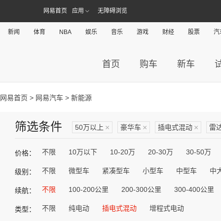
网易首页
应用
无障碍浏览
新闻
体育
NBA
娱乐
音乐
游戏
财经
股票
汽
首页
购车
新车
网易首页
>
网易汽车
> 新能源
筛选条件
50万以上
×
豪华车
×
插电式混动
×
雷
不限
10万以下
10-20万
20-30万
30-50万
价格：
不限
微型车
紧凑型车
小型车
中型车
中
级别：
不限
100-200公里
200-300公里
300-400公里
续航：
不限
纯电动
插电式混动
增程式电动
类型：