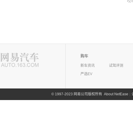
哎
购车
新车资讯
试驾评测
严选EV
©
1997-2023 网易公司版权所有
About NetEase
|