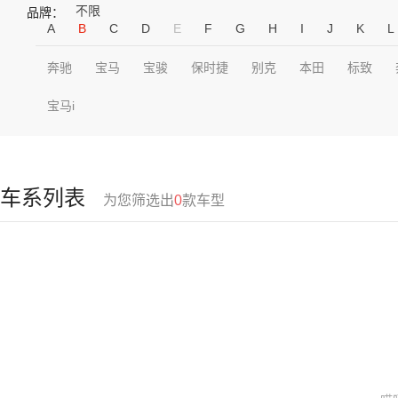
不限
品牌：
A
B
C
D
E
F
G
H
I
J
K
L
奔驰
宝马
宝骏
保时捷
别克
本田
标致
宝马i
车系列表
为您筛选出
0
款车型