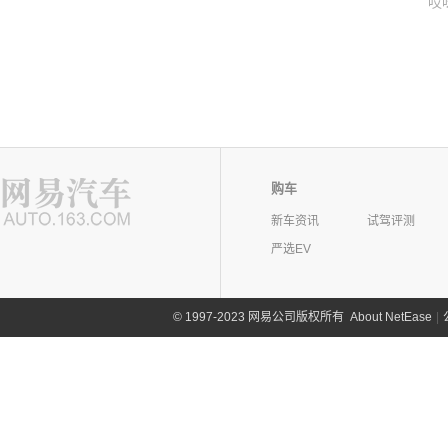
哎
购车
新车资讯
试驾评测
严选EV
©
1997-2023 网易公司版权所有
About NetEase
|