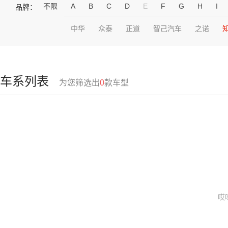
不限
A
B
C
D
E
F
G
H
I
品牌：
中华
众泰
正道
智己汽车
之诺
车系列表
为您筛选出
0
款车型
哎