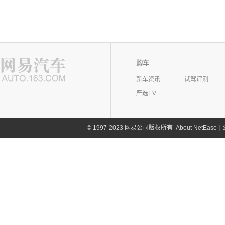
购车
新车资讯
试驾评测
严选EV
©
1997-2023 网易公司版权所有
About NetEase
|