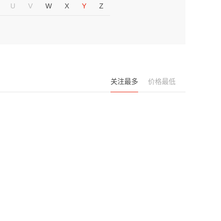
U
V
W
X
Y
Z
关注最多
价格最低