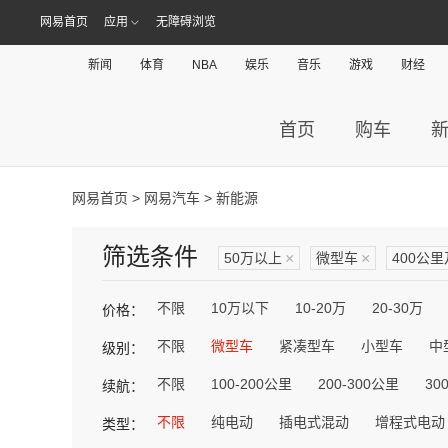
网易首页
应用
无障碍浏览
新闻
体育
NBA
娱乐
音乐
游戏
财经
首页
购车
网易首页
>
网易汽车
> 新能源
筛选条件
50万以上
×
微型车
×
400公
不限
10万以下
10-20万
20-30万
价格：
不限
微型车
紧凑型车
小型车
中
级别：
不限
100-200公里
200-300公里
30
续航：
不限
纯电动
插电式混动
增程式电动
类型：