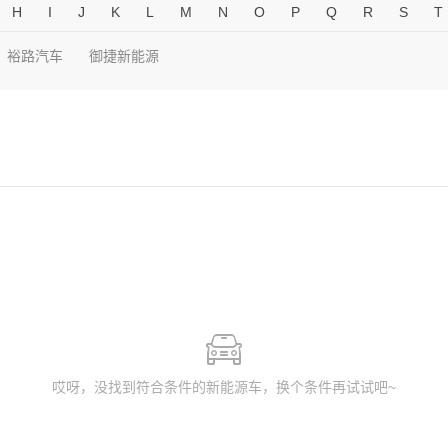
H
I
J
K
L
M
N
O
P
Q
R
S
T
裕路汽车
御捷新能源
哎呀，没找到符合条件的新能源车，换个条件再试试吧~