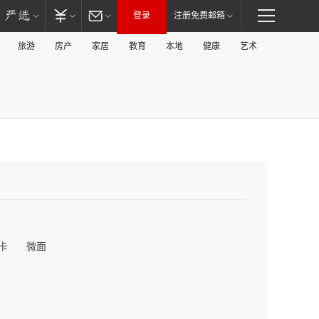
登录
注册免费邮箱
旅游
房产
家居
教育
本地
健康
艺术
卡
微面