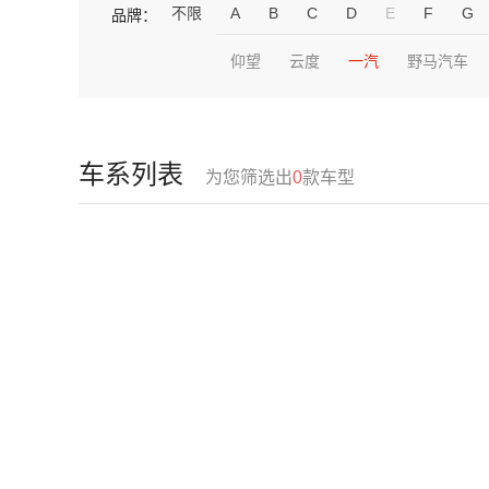
不限
A
B
C
D
E
F
G
品牌：
仰望
云度
一汽
野马汽车
车系列表
为您筛选出
0
款车型