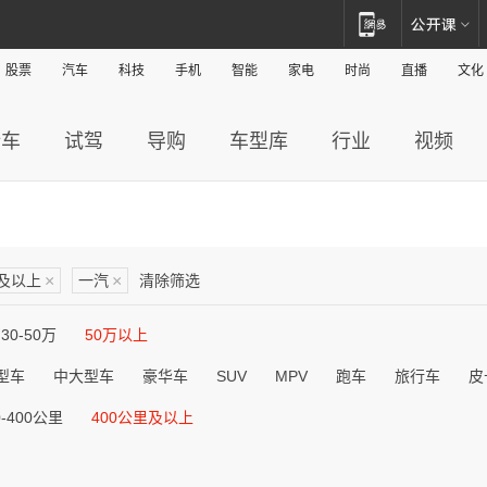
股票
汽车
科技
手机
智能
家电
时尚
直播
文化
新车
试驾
导购
车型库
行业
视频
里及以上
×
一汽
×
清除筛选
30-50万
50万以上
型车
中大型车
豪华车
SUV
MPV
跑车
旅行车
皮
0-400公里
400公里及以上