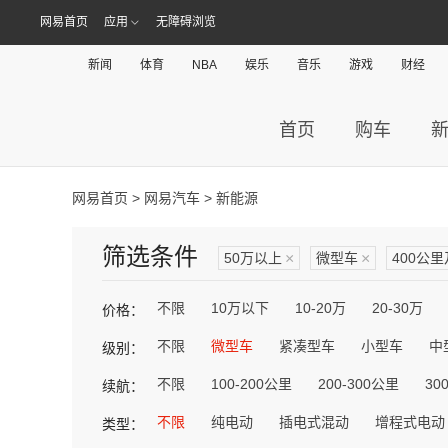
网易首页
应用
无障碍浏览
新闻
体育
NBA
娱乐
音乐
游戏
财经
首页
购车
网易首页
>
网易汽车
> 新能源
筛选条件
50万以上
×
微型车
×
400公
不限
10万以下
10-20万
20-30万
价格：
不限
微型车
紧凑型车
小型车
中
级别：
不限
100-200公里
200-300公里
30
续航：
不限
纯电动
插电式混动
增程式电动
类型：