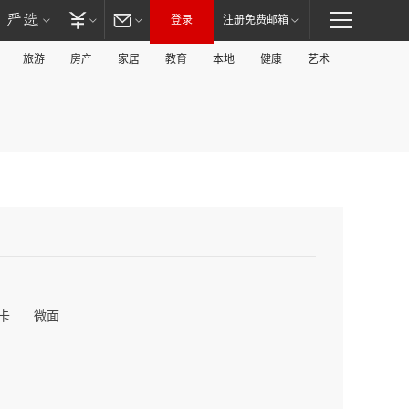
登录
注册免费邮箱
旅游
房产
家居
教育
本地
健康
艺术
卡
微面