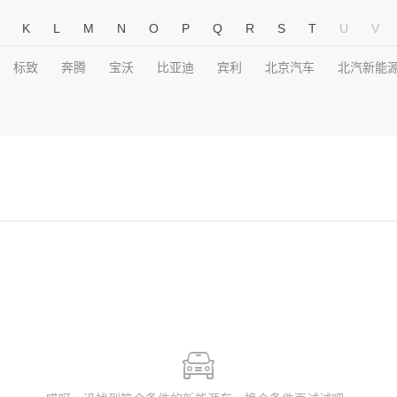
K
L
M
N
O
P
Q
R
S
T
U
V
标致
奔腾
宝沃
比亚迪
宾利
北京汽车
北汽新能