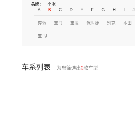
不限
品牌：
A
B
C
D
E
F
G
H
I
J
奔驰
宝马
宝骏
保时捷
别克
本田
宝马i
车系列表
为您筛选出
0
款车型