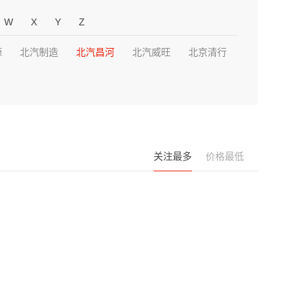
W
X
Y
Z
源
北汽制造
北汽昌河
北汽威旺
北京清行
关注最多
价格最低