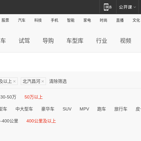
股票
汽车
科技
手机
智能
家电
时尚
直播
文化
新车
试驾
导购
车型库
行业
视频
里及以上
×
北汽昌河
×
清除筛选
30-50万
50万以上
型车
中大型车
豪华车
SUV
MPV
跑车
旅行车
皮
0-400公里
400公里及以上