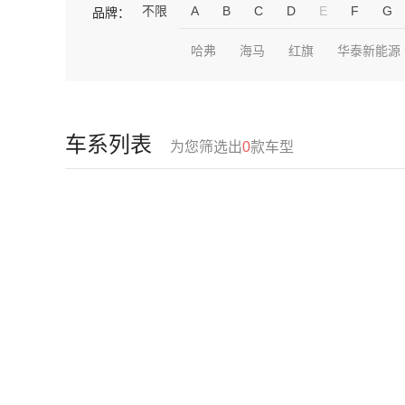
不限
A
B
C
D
E
F
G
品牌：
哈弗
海马
红旗
华泰新能源
车系列表
为您筛选出
0
款车型