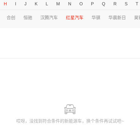
H
I
J
K
L
M
N
O
P
Q
R
S
T
合创
恒驰
汉腾汽车
红星汽车
华骐
华晨新日
昊
哎呀，没找到符合条件的新能源车，换个条件再试试吧~