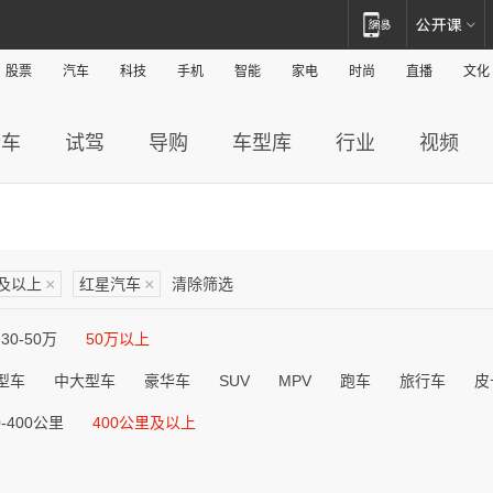
股票
汽车
科技
手机
智能
家电
时尚
直播
文化
新车
试驾
导购
车型库
行业
视频
里及以上
×
红星汽车
×
清除筛选
30-50万
50万以上
型车
中大型车
豪华车
SUV
MPV
跑车
旅行车
皮
0-400公里
400公里及以上