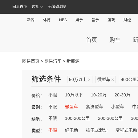
网易首页
应用
无障碍浏览
新闻
体育
NBA
娱乐
音乐
游戏
财经
首页
购车
网易首页
>
网易汽车
> 新能源
筛选条件
50万以上
×
微型车
×
400公
不限
10万以下
10-20万
20-30万
价格：
不限
微型车
紧凑型车
小型车
中
级别：
不限
100-200公里
200-300公里
30
续航：
不限
纯电动
插电式混动
增程式电动
类型：