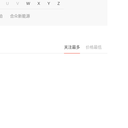
U
V
W
X
Y
Z
铂
合众新能源
关注最多
价格最低