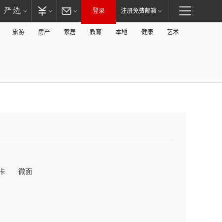
登录
注册免费邮箱
旅游
房产
家居
教育
本地
健康
艺术
卡
微面