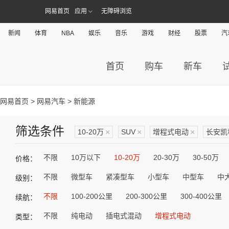
网易首页
应用
无障碍浏览
新闻
体育
NBA
娱乐
音乐
游戏
财经
股票
汽
首页
购车
新车
网易首页
>
网易汽车
> 新能源
筛选条件
10-20万
×
SUV
×
增程式电动
×
长安凯
不限
10万以下
10-20万
20-30万
30-50万
价格：
不限
微型车
紧凑型车
小型车
中型车
中
级别：
不限
100-200公里
200-300公里
300-400公里
续航：
不限
纯电动
插电式混动
增程式电动
类型：