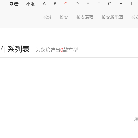
不限
A
B
C
D
E
F
G
H
I
品牌：
长城
长安
长安深蓝
长安新能源
长
车系列表
为您筛选出
0
款车型
哎