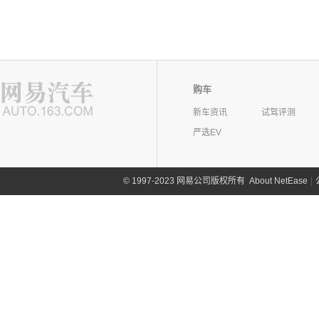
购车
新车资讯
试驾评测
严选EV
©
1997-2023 网易公司版权所有
About NetEase
|