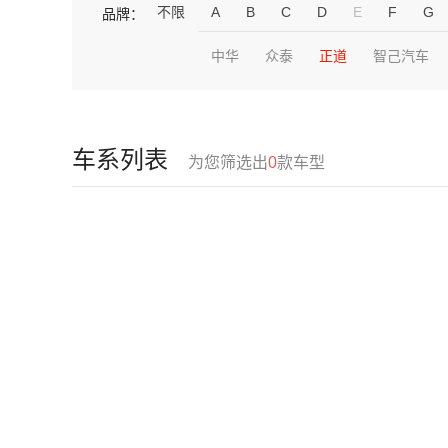
不限
A
B
C
D
E
F
G
品牌：
中华
众泰
正道
智己汽车
车系列表
为您筛选出
0
款车型