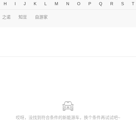
H
I
J
K
L
M
N
O
P
Q
R
S
T
之诺
知豆
自游家
哎呀，没找到符合条件的新能源车，换个条件再试试吧~