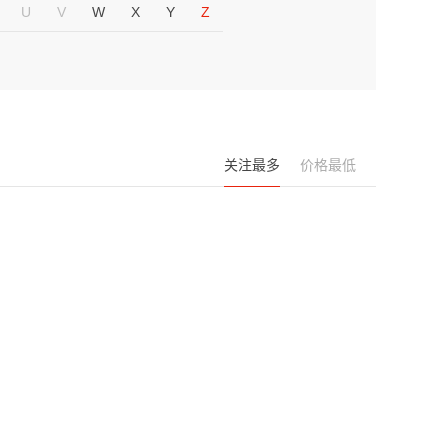
U
V
W
X
Y
Z
关注最多
价格最低