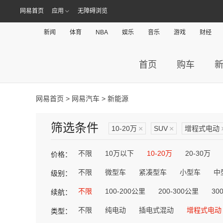
网易首页
应用
无障碍浏览
新闻
体育
NBA
娱乐
音乐
游戏
财经
首页
购车
网易首页
>
网易汽车
> 新能源
筛选条件
10-20万
×
SUV
×
增程式电动
不限
10万以下
10-20万
20-30万
价格：
不限
微型车
紧凑型车
小型车
中
级别：
不限
100-200公里
200-300公里
30
续航：
不限
纯电动
插电式混动
增程式电动
类型：