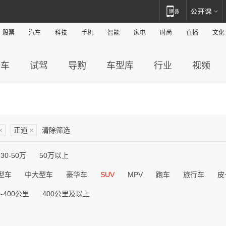
股票
汽车
科技
手机
智能
家电
时尚
直播
文化
新车
试驾
导购
车型库
行业
视频
×
正道
×
清除筛选
30-50万
50万以上
型车
中大型车
豪华车
SUV
MPV
跑车
旅行车
皮
0-400公里
400公里及以上