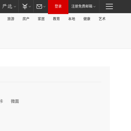
登录
注册免费邮箱
旅游
房产
家居
教育
本地
健康
艺术
卡
微面