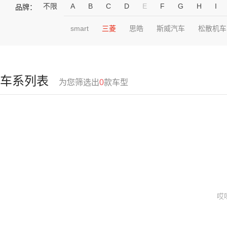
不限
A
B
C
D
E
F
G
H
I
品牌：
smart
三菱
思皓
斯威汽车
松散机车
车系列表
为您筛选出
0
款车型
哎