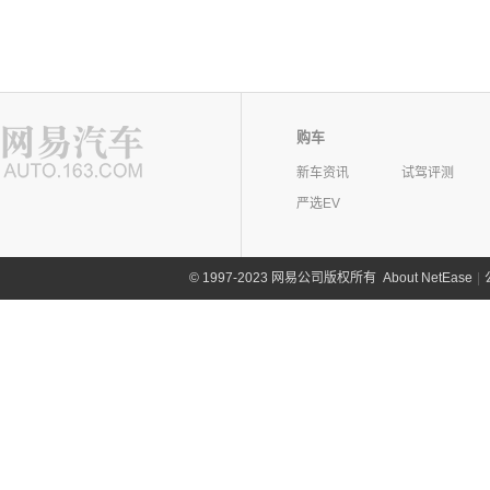
购车
新车资讯
试驾评测
严选EV
©
1997-2023 网易公司版权所有
About NetEase
|