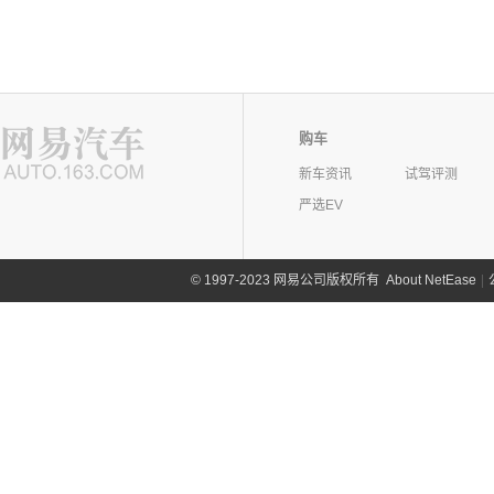
购车
新车资讯
试驾评测
严选EV
©
1997-2023 网易公司版权所有
About NetEase
|