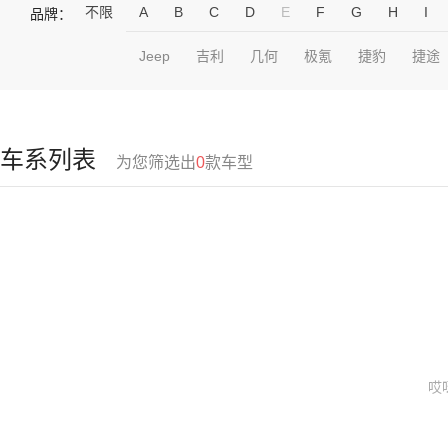
不限
A
B
C
D
E
F
G
H
I
品牌：
Jeep
吉利
几何
极氪
捷豹
捷途
车系列表
为您筛选出
0
款车型
哎