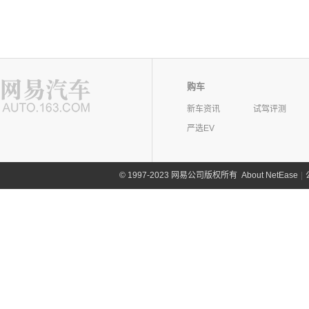
购车
新车资讯
试驾评测
严选EV
©
1997-2023 网易公司版权所有
About NetEase
|