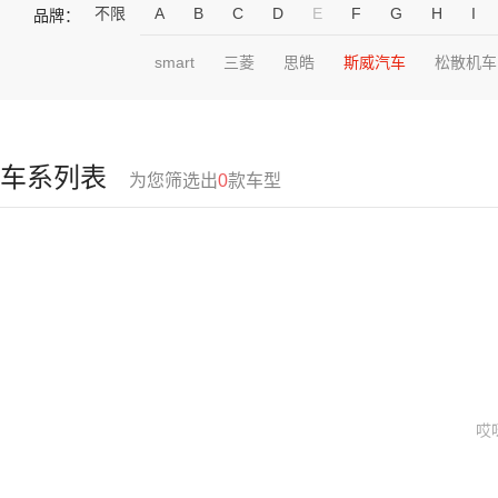
不限
A
B
C
D
E
F
G
H
I
品牌：
smart
三菱
思皓
斯威汽车
松散机车
车系列表
为您筛选出
0
款车型
哎