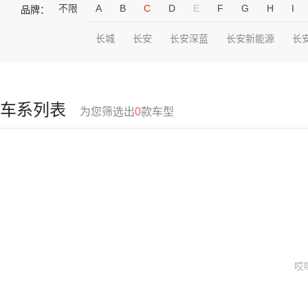
不限
A
B
C
D
E
F
G
H
I
品牌：
长城
长安
长安深蓝
长安新能源
长
车系列表
为您筛选出
0
款车型
哎