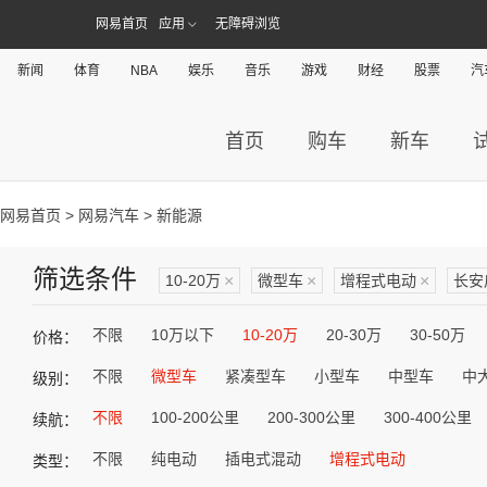
网易首页
应用
无障碍浏览
新闻
体育
NBA
娱乐
音乐
游戏
财经
股票
汽
首页
购车
新车
网易首页
>
网易汽车
> 新能源
筛选条件
10-20万
×
微型车
×
增程式电动
×
长安
不限
10万以下
10-20万
20-30万
30-50万
价格：
不限
微型车
紧凑型车
小型车
中型车
中
级别：
不限
100-200公里
200-300公里
300-400公里
续航：
不限
纯电动
插电式混动
增程式电动
类型：