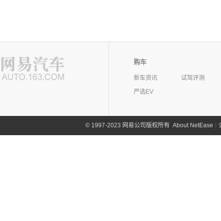
购车
新车资讯
试驾评测
严选EV
©
1997-2023 网易公司版权所有
About NetEase
|