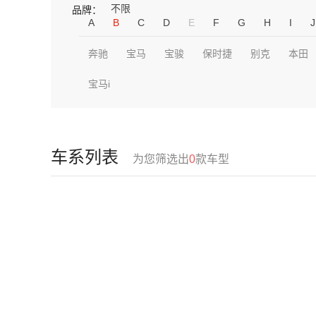
不限
品牌：
A
B
C
D
E
F
G
H
I
J
奔驰
宝马
宝骏
保时捷
别克
本田
宝马i
车系列表
为您筛选出
0
款车型