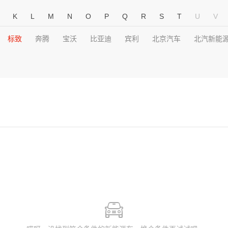
K
L
M
N
O
P
Q
R
S
T
U
V
标致
奔腾
宝沃
比亚迪
宾利
北京汽车
北汽新能