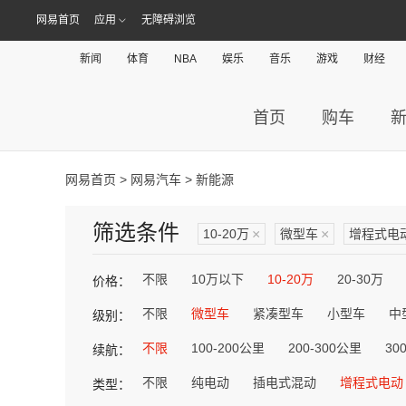
网易首页
应用
无障碍浏览
新闻
体育
NBA
娱乐
音乐
游戏
财经
首页
购车
网易首页
>
网易汽车
> 新能源
筛选条件
10-20万
×
微型车
×
增程式电
不限
10万以下
10-20万
20-30万
价格：
不限
微型车
紧凑型车
小型车
中
级别：
不限
100-200公里
200-300公里
30
续航：
不限
纯电动
插电式混动
增程式电动
类型：