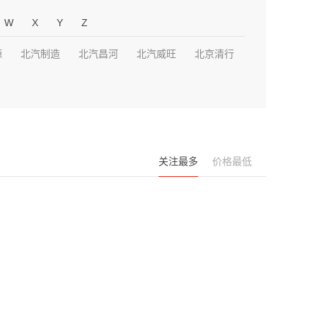
W
X
Y
Z
源
北汽制造
北汽昌河
北汽威旺
北京清行
关注最多
价格最低