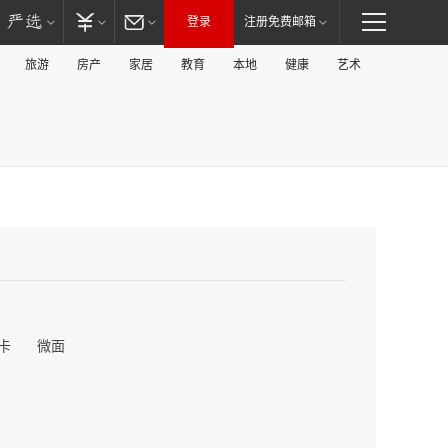
登录
注册免费邮箱
旅游
房产
家居
教育
本地
健康
艺术
卡
微面