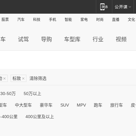
股票
汽车
科技
手机
智能
家电
时尚
直播
文化
新车
试驾
导购
车型库
行业
视频
动
×
标致
×
清除筛选
30-50万
50万以上
型车
中大型车
豪华车
SUV
MPV
跑车
旅行车
皮
0-400公里
400公里及以上