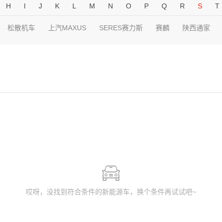
H
I
J
K
L
M
N
O
P
Q
R
S
T
松散机车
上汽MAXUS
SERES赛力斯
赛麟
陕西通家
哎呀，没找到符合条件的新能源车，换个条件再试试吧~