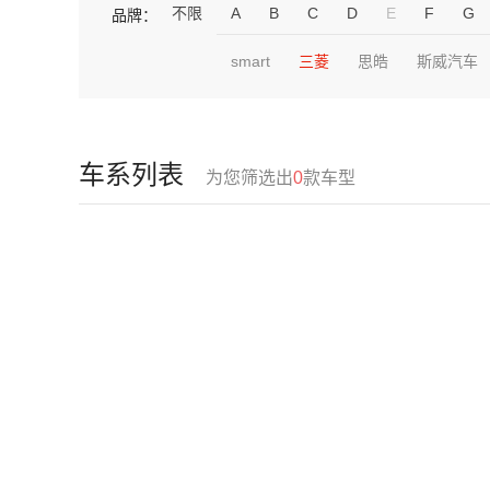
不限
A
B
C
D
E
F
G
品牌：
smart
三菱
思皓
斯威汽车
车系列表
为您筛选出
0
款车型