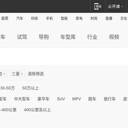
股票
汽车
科技
手机
智能
家电
时尚
直播
文化
新车
试驾
导购
车型库
行业
视频
动
×
三菱
×
清除筛选
30-50万
50万以上
型车
中大型车
豪华车
SUV
MPV
跑车
旅行车
皮
0-400公里
400公里及以上