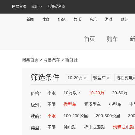
网易首页
应用
无障碍浏览
新闻
体育
NBA
娱乐
音乐
游戏
财经
首页
购车
网易首页
>
网易汽车
> 新能源
筛选条件
10-20万
×
微型车
×
增程式电
不限
10万以下
10-20万
20-30万
价格：
不限
微型车
紧凑型车
小型车
中
级别：
不限
100-200公里
200-300公里
30
续航：
不限
纯电动
插电式混动
增程式电动
类型：