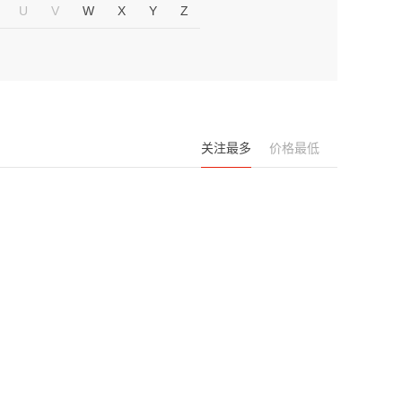
U
V
W
X
Y
Z
关注最多
价格最低