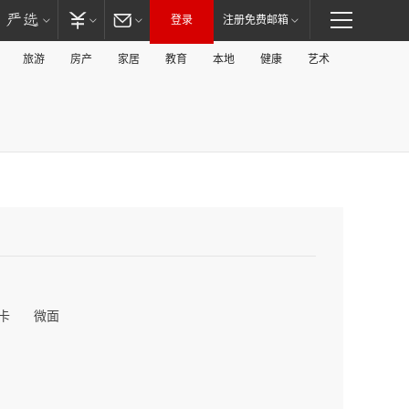
登录
注册免费邮箱
旅游
房产
家居
教育
本地
健康
艺术
卡
微面