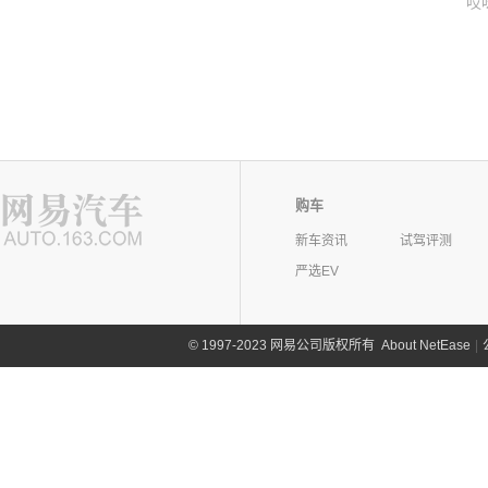
哎
购车
新车资讯
试驾评测
严选EV
©
1997-2023 网易公司版权所有
About NetEase
|