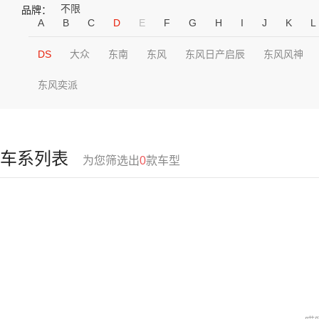
不限
品牌：
A
B
C
D
E
F
G
H
I
J
K
L
DS
大众
东南
东风
东风日产启辰
东风风神
东风奕派
车系列表
为您筛选出
0
款车型