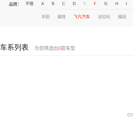
不限
A
B
C
D
E
F
G
H
I
品牌：
丰田
福特
飞凡汽车
法拉利
福田
车系列表
为您筛选出
0
款车型
哎