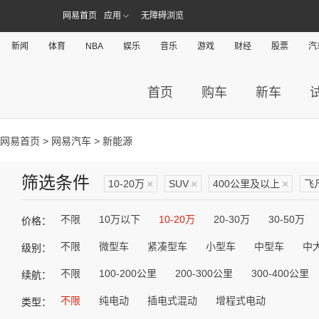
网易首页
应用
无障碍浏览
新闻
体育
NBA
娱乐
音乐
游戏
财经
股票
汽
首页
购车
新车
网易首页
>
网易汽车
> 新能源
筛选条件
10-20万
×
SUV
×
400公里及以上
×
飞
不限
10万以下
10-20万
20-30万
30-50万
价格：
不限
微型车
紧凑型车
小型车
中型车
中
级别：
不限
100-200公里
200-300公里
300-400公里
续航：
不限
纯电动
插电式混动
增程式电动
类型：