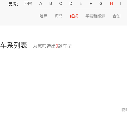
不限
A
B
C
D
E
F
G
H
I
品牌：
哈弗
海马
红旗
华泰新能源
合创
车系列表
为您筛选出
0
款车型
哎