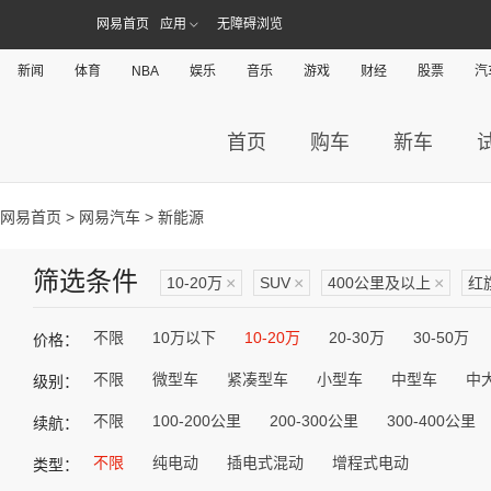
网易首页
应用
无障碍浏览
新闻
体育
NBA
娱乐
音乐
游戏
财经
股票
汽
首页
购车
新车
网易首页
>
网易汽车
> 新能源
筛选条件
10-20万
×
SUV
×
400公里及以上
×
红
不限
10万以下
10-20万
20-30万
30-50万
价格：
不限
微型车
紧凑型车
小型车
中型车
中
级别：
不限
100-200公里
200-300公里
300-400公里
续航：
不限
纯电动
插电式混动
增程式电动
类型：