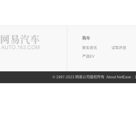
购车
新车资讯
试驾评测
严选EV
©
1997-2023 网易公司版权所有
About NetEase
|