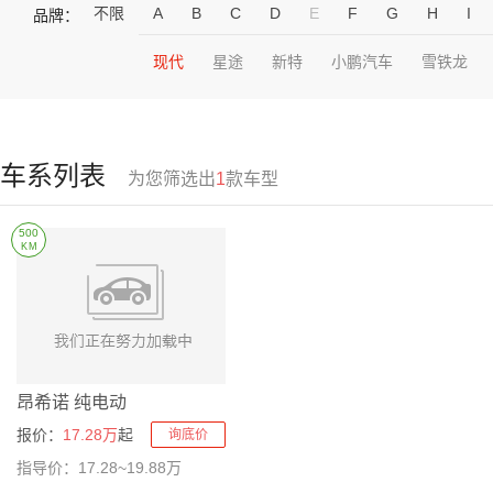
不限
A
B
C
D
E
F
G
H
I
品牌：
现代
星途
新特
小鹏汽车
雪铁龙
车系列表
为您筛选出
1
款车型
500
KM
昂希诺 纯电动
报价：
17.28万
起
询底价
指导价：17.28~19.88万