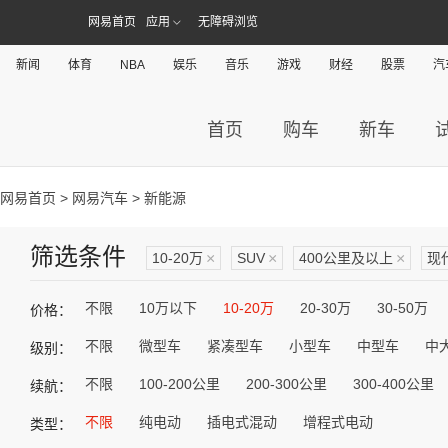
网易首页
应用
无障碍浏览
新闻
体育
NBA
娱乐
音乐
游戏
财经
股票
汽
首页
购车
新车
网易首页
>
网易汽车
> 新能源
筛选条件
10-20万
×
SUV
×
400公里及以上
×
现
不限
10万以下
10-20万
20-30万
30-50万
价格：
不限
微型车
紧凑型车
小型车
中型车
中
级别：
不限
100-200公里
200-300公里
300-400公里
续航：
不限
纯电动
插电式混动
增程式电动
类型：