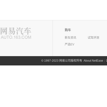
购车
新车资讯
试驾评测
严选EV
©
1997-2023 网易公司版权所有
About NetEase
|