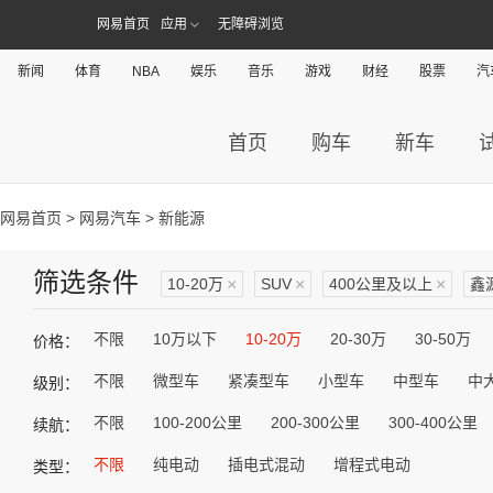
网易首页
应用
无障碍浏览
新闻
体育
NBA
娱乐
音乐
游戏
财经
股票
汽
首页
购车
新车
网易首页
>
网易汽车
> 新能源
筛选条件
10-20万
×
SUV
×
400公里及以上
×
鑫
不限
10万以下
10-20万
20-30万
30-50万
价格：
不限
微型车
紧凑型车
小型车
中型车
中
级别：
不限
100-200公里
200-300公里
300-400公里
续航：
不限
纯电动
插电式混动
增程式电动
类型：