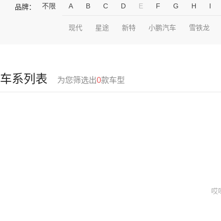
不限
A
B
C
D
E
F
G
H
I
品牌：
现代
星途
新特
小鹏汽车
雪铁龙
车系列表
为您筛选出
0
款车型
哎