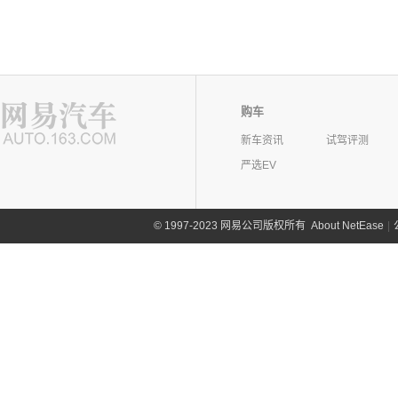
购车
新车资讯
试驾评测
严选EV
©
1997-2023 网易公司版权所有
About NetEase
|