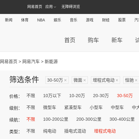
网易首页
应用
无障碍浏览
新闻
体育
NBA
娱乐
音乐
游戏
财经
股票
汽
首页
购车
新车
网易首页
>
网易汽车
> 新能源
筛选条件
30-50万
×
微面
×
增程式电动
×
恒驰
×
不限
10万以下
10-20万
20-30万
30-50万
价格：
不限
微型车
紧凑型车
小型车
中型车
中
级别：
不限
100-200公里
200-300公里
300-400公里
续航：
不限
纯电动
插电式混动
增程式电动
类型：