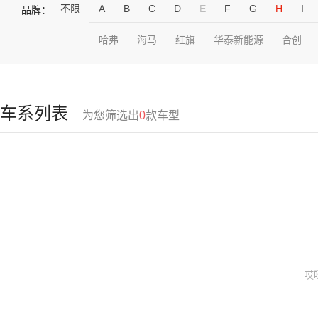
不限
A
B
C
D
E
F
G
H
I
品牌：
哈弗
海马
红旗
华泰新能源
合创
车系列表
为您筛选出
0
款车型
哎