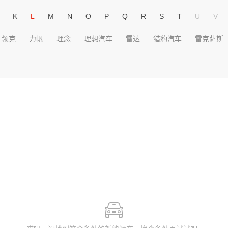
K
L
M
N
O
P
Q
R
S
T
U
V
领克
力帆
理念
理想汽车
雷达
猎豹汽车
雷克萨斯