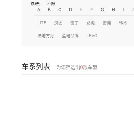
不限
品牌：
A
B
C
D
E
F
G
H
I
J
LITE
岚图
雷丁
路虎
雷诺
林肯
陆地方舟
蓝电品牌
LEVC
车系列表
为您筛选出
0
款车型