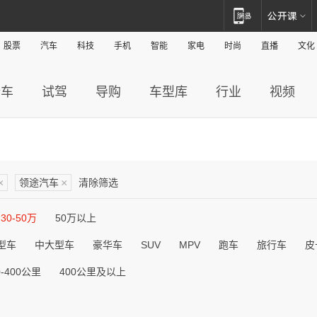
股票
汽车
科技
手机
智能
家电
时尚
直播
文化
新车
试驾
导购
车型库
行业
视频
×
领途汽车
×
清除筛选
30-50万
50万以上
型车
中大型车
豪华车
SUV
MPV
跑车
旅行车
皮
0-400公里
400公里及以上