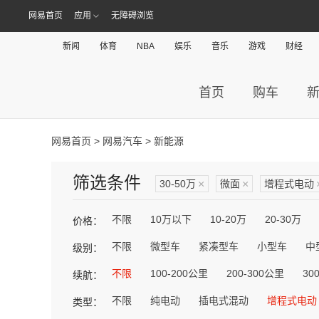
网易首页
应用
无障碍浏览
新闻
体育
NBA
娱乐
音乐
游戏
财经
首页
购车
网易首页
>
网易汽车
> 新能源
筛选条件
30-50万
×
微面
×
增程式电动
不限
10万以下
10-20万
20-30万
价格：
不限
微型车
紧凑型车
小型车
中
级别：
不限
100-200公里
200-300公里
30
续航：
不限
纯电动
插电式混动
增程式电动
类型：