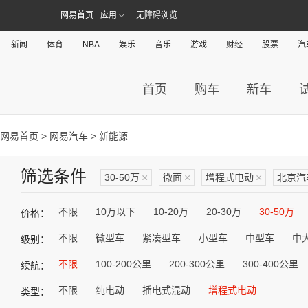
网易首页
应用
无障碍浏览
新闻
体育
NBA
娱乐
音乐
游戏
财经
股票
汽
首页
购车
新车
网易首页
>
网易汽车
> 新能源
筛选条件
30-50万
×
微面
×
增程式电动
×
北京汽
不限
10万以下
10-20万
20-30万
30-50万
价格：
不限
微型车
紧凑型车
小型车
中型车
中
级别：
不限
100-200公里
200-300公里
300-400公里
续航：
不限
纯电动
插电式混动
增程式电动
类型：