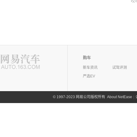
哎
购车
新车资讯
试驾评测
严选EV
©
1997-2023 网易公司版权所有
About NetEase
|