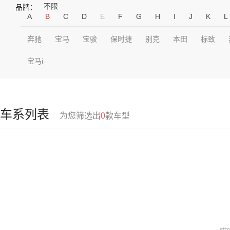
不限
品牌：
A
B
C
D
E
F
G
H
I
J
K
L
奔驰
宝马
宝骏
保时捷
别克
本田
标致
宝马i
车系列表
为您筛选出
0
款车型