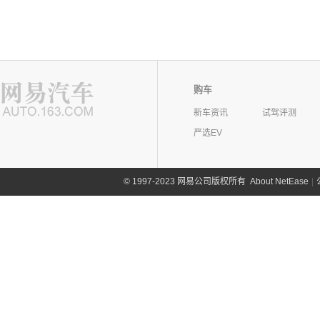
购车
新车资讯
试驾评测
严选EV
©
1997-2023 网易公司版权所有
About NetEase
|