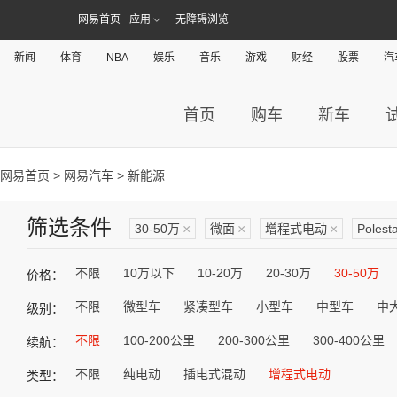
网易首页
应用
无障碍浏览
新闻
体育
NBA
娱乐
音乐
游戏
财经
股票
汽
首页
购车
新车
网易首页
>
网易汽车
> 新能源
筛选条件
30-50万
×
微面
×
增程式电动
×
Poles
不限
10万以下
10-20万
20-30万
30-50万
价格：
不限
微型车
紧凑型车
小型车
中型车
中
级别：
不限
100-200公里
200-300公里
300-400公里
续航：
不限
纯电动
插电式混动
增程式电动
类型：