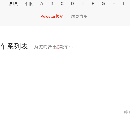
不限
A
B
C
D
E
F
G
H
I
品牌：
Polestar极星
朋克汽车
车系列表
为您筛选出
0
款车型
哎