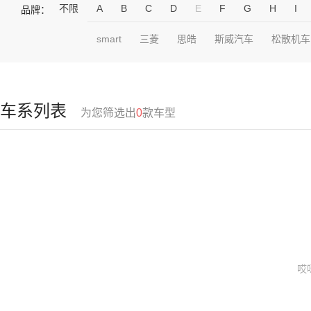
不限
A
B
C
D
E
F
G
H
I
品牌：
smart
三菱
思皓
斯威汽车
松散机车
车系列表
为您筛选出
0
款车型
哎