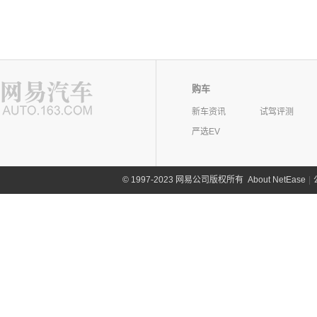
购车
新车资讯
试驾评测
严选EV
©
1997-2023 网易公司版权所有
About NetEase
|