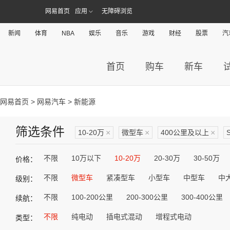
网易首页
应用
无障碍浏览
新闻
体育
NBA
娱乐
音乐
游戏
财经
股票
汽
首页
购车
新车
网易首页
>
网易汽车
> 新能源
筛选条件
10-20万
×
微型车
×
400公里及以上
×
不限
10万以下
10-20万
20-30万
30-50万
价格：
不限
微型车
紧凑型车
小型车
中型车
中
级别：
不限
100-200公里
200-300公里
300-400公里
续航：
不限
纯电动
插电式混动
增程式电动
类型：