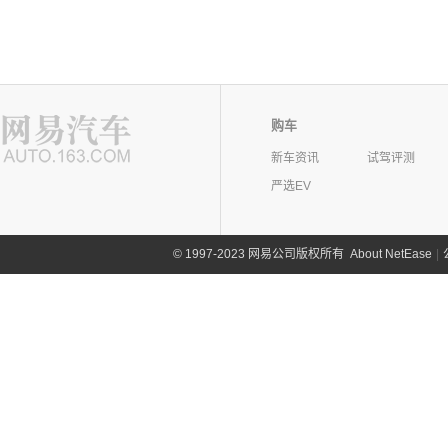
购车
新车资讯
试驾评测
严选EV
©
1997-2023 网易公司版权所有
About NetEase
|