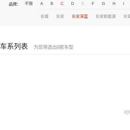
不限
A
B
C
D
E
F
G
H
I
品牌：
长城
长安
长安深蓝
长安新能源
长
车系列表
为您筛选出
0
款车型
哎