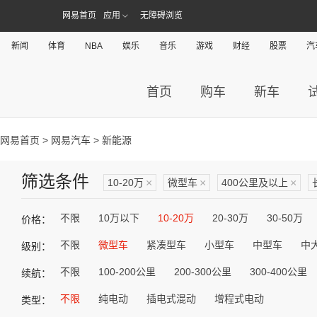
网易首页
应用
无障碍浏览
新闻
体育
NBA
娱乐
音乐
游戏
财经
股票
汽
首页
购车
新车
网易首页
>
网易汽车
> 新能源
筛选条件
10-20万
×
微型车
×
400公里及以上
×
不限
10万以下
10-20万
20-30万
30-50万
价格：
不限
微型车
紧凑型车
小型车
中型车
中
级别：
不限
100-200公里
200-300公里
300-400公里
续航：
不限
纯电动
插电式混动
增程式电动
类型：