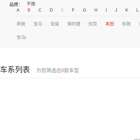
不限
品牌：
A
B
C
D
E
F
G
H
I
J
K
L
奔驰
宝马
宝骏
保时捷
别克
本田
标致
宝马i
车系列表
为您筛选出
0
款车型