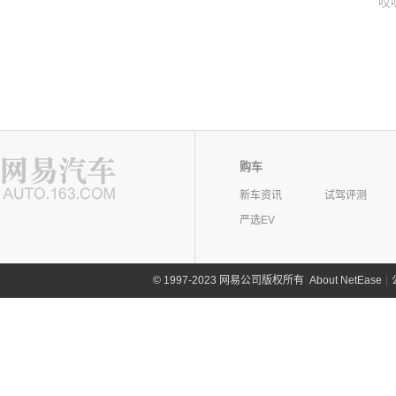
哎
购车
新车资讯
试驾评测
严选EV
©
1997-2023 网易公司版权所有
About NetEase
|