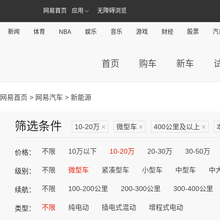
网易首页
应用
无障碍浏览
新闻
体育
NBA
娱乐
音乐
游戏
财经
股票
汽
首页
购车
新车
网易首页
>
网易汽车
> 新能源
筛选条件
10-20万
×
微型车
×
400公里及以上
×
不限
10万以下
10-20万
20-30万
30-50万
价格：
不限
微型车
紧凑型车
小型车
中型车
中
级别：
不限
100-200公里
200-300公里
300-400公里
续航：
不限
纯电动
插电式混动
增程式电动
类型：