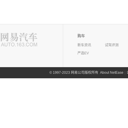
购车
新车资讯
试驾评测
严选EV
©
1997-2023 网易公司版权所有
About NetEase
|