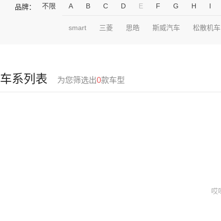
不限
A
B
C
D
E
F
G
H
I
品牌：
smart
三菱
思皓
斯威汽车
松散机车
车系列表
为您筛选出
0
款车型
哎