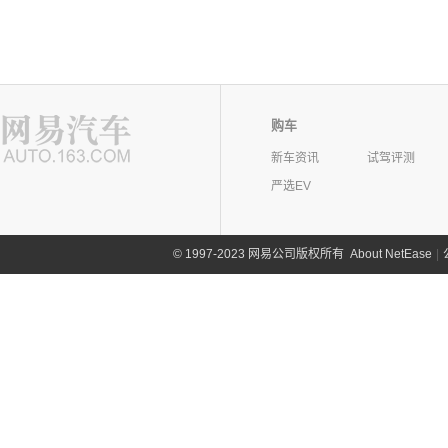
购车
新车资讯
试驾评测
严选EV
©
1997-2023 网易公司版权所有
About NetEase
|