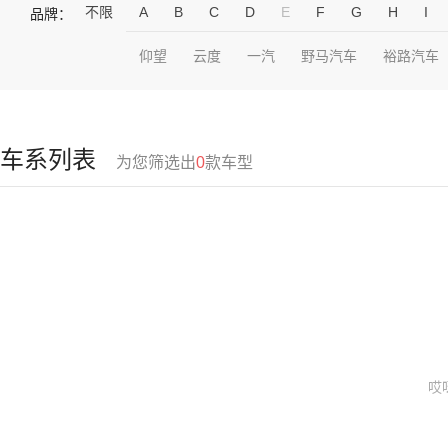
不限
A
B
C
D
E
F
G
H
I
品牌：
仰望
云度
一汽
野马汽车
裕路汽车
车系列表
为您筛选出
0
款车型
哎