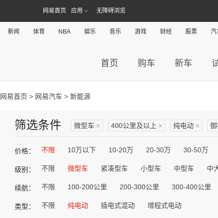
网易首页
应用
无障碍浏览
新闻
体育
NBA
娱乐
音乐
游戏
财经
股票
汽
首页
购车
新车
网易首页
>
网易汽车
> 新能源
筛选条件
微型车
×
400公里及以上
×
纯电动
×
御
不限
10万以下
10-20万
20-30万
30-50万
价格：
不限
微型车
紧凑型车
小型车
中型车
中
级别：
不限
100-200公里
200-300公里
300-400公里
续航：
不限
纯电动
插电式混动
增程式电动
类型：