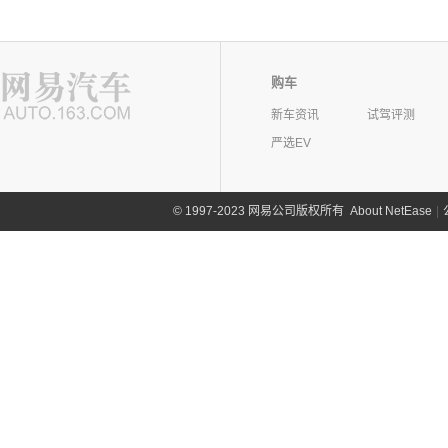
购车
新车资讯
试驾评测
严选EV
©
1997-2023 网易公司版权所有
About NetEase
|