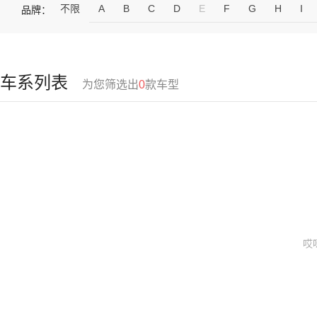
不限
A
B
C
D
E
F
G
H
I
品牌：
车系列表
为您筛选出
0
款车型
哎