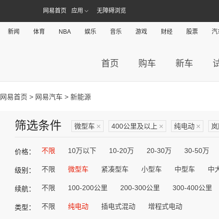
网易首页
应用
无障碍浏览
新闻
体育
NBA
娱乐
音乐
游戏
财经
股票
汽
首页
购车
新车
网易首页
>
网易汽车
> 新能源
筛选条件
微型车
×
400公里及以上
×
纯电动
×
岚
不限
10万以下
10-20万
20-30万
30-50万
价格：
不限
微型车
紧凑型车
小型车
中型车
中
级别：
不限
100-200公里
200-300公里
300-400公里
续航：
不限
纯电动
插电式混动
增程式电动
类型：