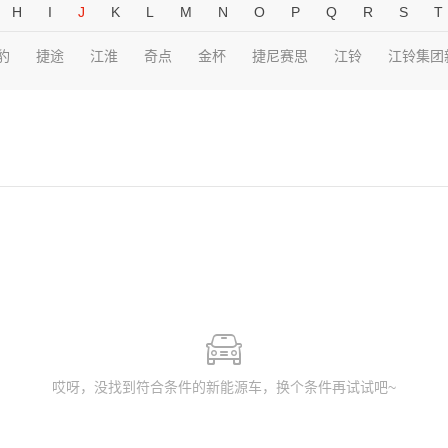
H
I
J
K
L
M
N
O
P
Q
R
S
T
豹
捷途
江淮
奇点
金杯
捷尼赛思
江铃
江铃集团
哎呀，没找到符合条件的新能源车，换个条件再试试吧~