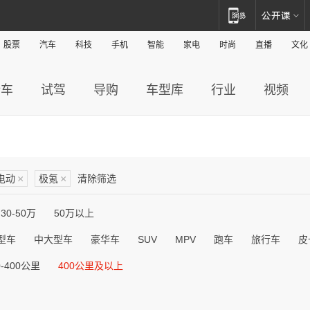
股票
汽车
科技
手机
智能
家电
时尚
直播
文化
新车
试驾
导购
车型库
行业
视频
电动
×
极氪
×
清除筛选
30-50万
50万以上
型车
中大型车
豪华车
SUV
MPV
跑车
旅行车
皮
0-400公里
400公里及以上