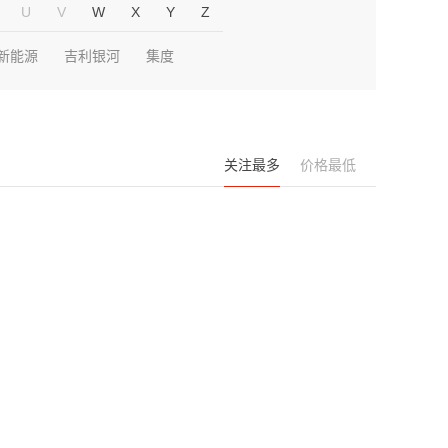
U
V
W
X
Y
Z
新能源
吉利银河
集度
关注最多
价格最低