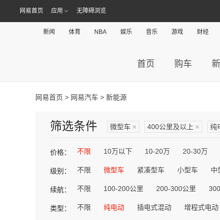
网易首页
应用
无障碍浏览
新闻
体育
NBA
娱乐
音乐
游戏
财经
首页
购车
网易首页
>
网易汽车
> 新能源
筛选条件
微型车
×
400公里及以上
×
纯
不限
10万以下
10-20万
20-30万
价格：
不限
微型车
紧凑型车
小型车
中
级别：
不限
100-200公里
200-300公里
30
续航：
不限
纯电动
插电式混动
增程式电动
类型：