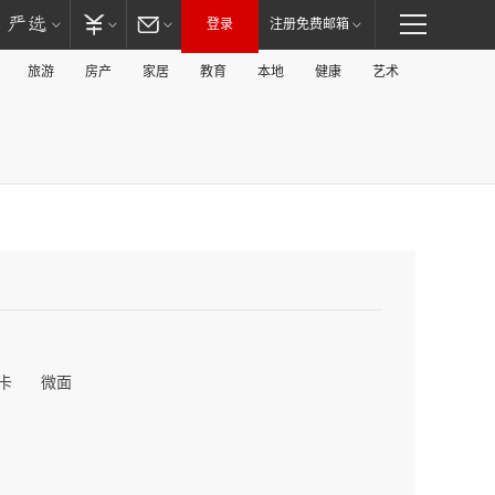
登录
注册免费邮箱
旅游
房产
家居
教育
本地
健康
艺术
卡
微面