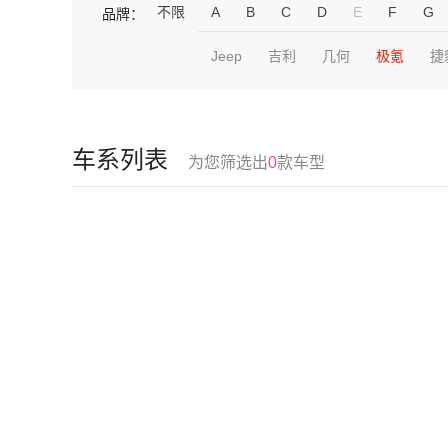
不限
A
B
C
D
E
F
G
品牌：
Jeep
吉利
几何
极氪
捷
车系列表
为您筛选出
0
款车型