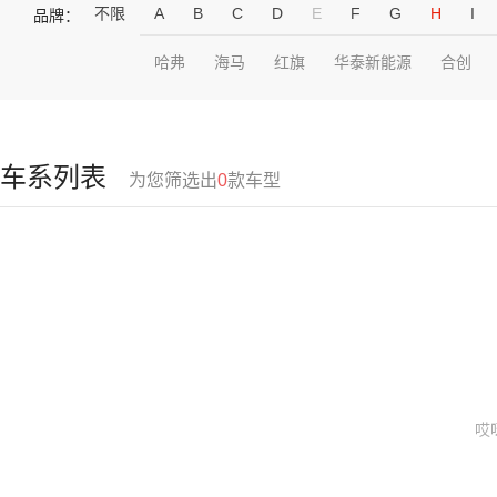
不限
A
B
C
D
E
F
G
H
I
品牌：
哈弗
海马
红旗
华泰新能源
合创
车系列表
为您筛选出
0
款车型
哎