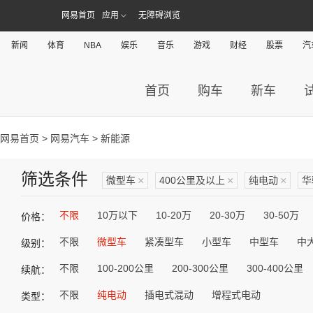
网易首页
应用
无障碍浏览
新闻
体育
NBA
娱乐
音乐
游戏
财经
股票
汽
首页
购车
新车
网易首页
>
网易汽车
> 新能源
筛选条件
微型车
×
400公里及以上
×
纯电动
×
华
不限
10万以下
10-20万
20-30万
30-50万
价格：
不限
微型车
紧凑型车
小型车
中型车
中
级别：
不限
100-200公里
200-300公里
300-400公里
续航：
不限
纯电动
插电式混动
增程式电动
类型：