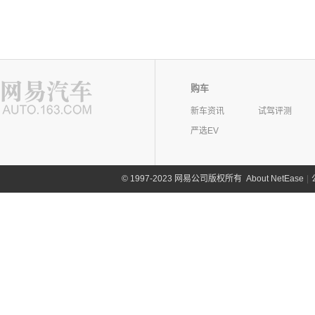
购车
新车资讯
试驾评测
严选EV
©
1997-2023 网易公司版权所有
About NetEase
|