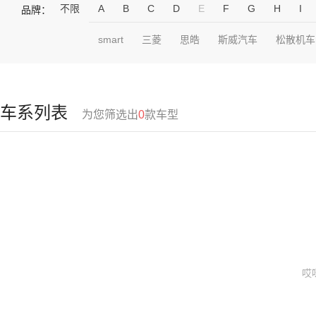
不限
A
B
C
D
E
F
G
H
I
品牌：
smart
三菱
思皓
斯威汽车
松散机车
车系列表
为您筛选出
0
款车型
哎