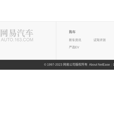
购车
新车资讯
试驾评测
严选EV
©
1997-2023 网易公司版权所有
About NetEase
|