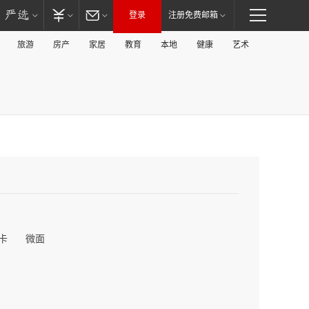
登录
注册免费邮箱
旅游
房产
家居
教育
本地
健康
艺术
卡
微面