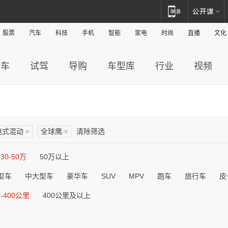
股票
汽车
科技
手机
智能
家电
时尚
直播
文化
新车
试驾
导购
车型库
行业
视频
电式混动
×
全球鹰
×
清除筛选
30-50万
50万以上
型车
中大型车
豪华车
SUV
MPV
跑车
旅行车
皮
0-400公里
400公里及以上