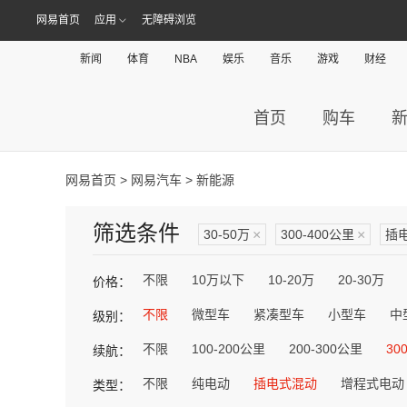
网易首页
应用
无障碍浏览
新闻
体育
NBA
娱乐
音乐
游戏
财经
首页
购车
网易首页
>
网易汽车
> 新能源
筛选条件
30-50万
×
300-400公里
×
插
不限
10万以下
10-20万
20-30万
价格：
不限
微型车
紧凑型车
小型车
中
级别：
不限
100-200公里
200-300公里
30
续航：
不限
纯电动
插电式混动
增程式电动
类型：