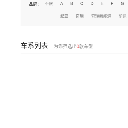
不限
A
B
C
D
E
F
G
品牌：
起亚
奇瑞
奇瑞新能源
前途
车系列表
为您筛选出
0
款车型