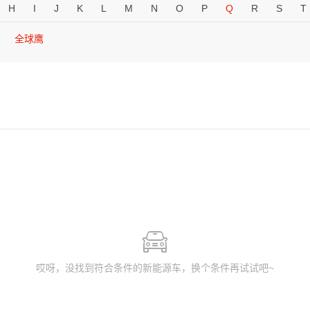
H
I
J
K
L
M
N
O
P
Q
R
S
T
全球鹰
哎呀，没找到符合条件的新能源车，换个条件再试试吧~