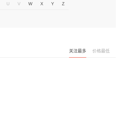
U
V
W
X
Y
Z
关注最多
价格最低