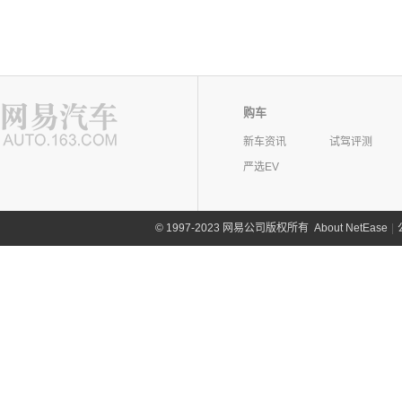
购车
新车资讯
试驾评测
严选EV
©
1997-2023 网易公司版权所有
About NetEase
|