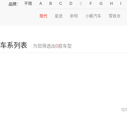
不限
A
B
C
D
E
F
G
H
I
品牌：
现代
星途
新特
小鹏汽车
雪铁龙
车系列表
为您筛选出
0
款车型
哎