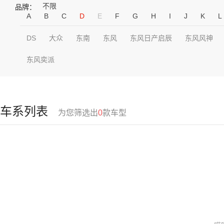
不限
品牌：
A
B
C
D
E
F
G
H
I
J
K
L
DS
大众
东南
东风
东风日产启辰
东风风神
东风奕派
车系列表
为您筛选出
0
款车型