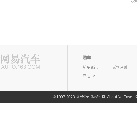
哎
购车
新车资讯
试驾评测
严选EV
©
1997-2023 网易公司版权所有
About NetEase
|