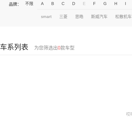
不限
A
B
C
D
E
F
G
H
I
品牌：
smart
三菱
思皓
斯威汽车
松散机车
车系列表
为您筛选出
0
款车型
哎