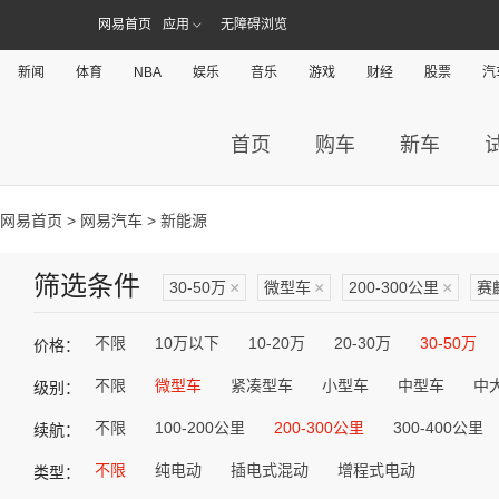
网易首页
应用
无障碍浏览
新闻
体育
NBA
娱乐
音乐
游戏
财经
股票
汽
首页
购车
新车
网易首页
>
网易汽车
> 新能源
筛选条件
30-50万
×
微型车
×
200-300公里
×
赛
不限
10万以下
10-20万
20-30万
30-50万
价格：
不限
微型车
紧凑型车
小型车
中型车
中
级别：
不限
100-200公里
200-300公里
300-400公里
续航：
不限
纯电动
插电式混动
增程式电动
类型：