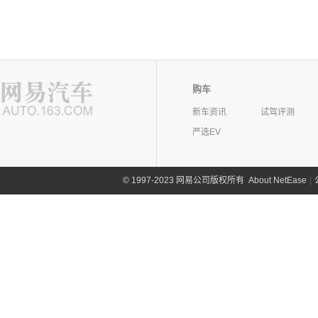
购车
新车资讯
试驾评测
严选EV
©
1997-2023 网易公司版权所有
About NetEase
|