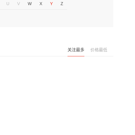
U
V
W
X
Y
Z
关注最多
价格最低