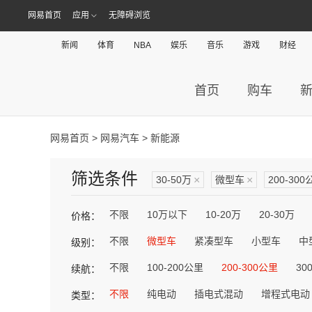
网易首页
应用
无障碍浏览
新闻
体育
NBA
娱乐
音乐
游戏
财经
首页
购车
网易首页
>
网易汽车
> 新能源
筛选条件
30-50万
×
微型车
×
200-300
不限
10万以下
10-20万
20-30万
价格：
不限
微型车
紧凑型车
小型车
中
级别：
不限
100-200公里
200-300公里
30
续航：
不限
纯电动
插电式混动
增程式电动
类型：