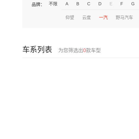
不限
A
B
C
D
E
F
G
品牌：
仰望
云度
一汽
野马汽车
车系列表
为您筛选出
0
款车型