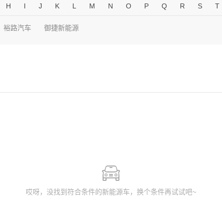
H
I
J
K
L
M
N
O
P
Q
R
S
T
裕路汽车
御捷新能源
哎呀，没找到符合条件的新能源车，换个条件再试试吧~