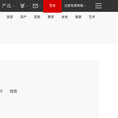
登录
注册免费邮箱
旅游
房产
家居
教育
本地
健康
艺术
卡
微面