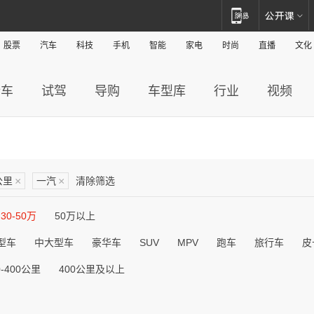
股票
汽车
科技
手机
智能
家电
时尚
直播
文化
新车
试驾
导购
车型库
行业
视频
公里
×
一汽
×
清除筛选
30-50万
50万以上
型车
中大型车
豪华车
SUV
MPV
跑车
旅行车
皮
0-400公里
400公里及以上