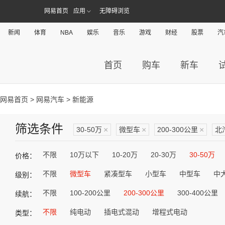
网易首页
应用
无障碍浏览
新闻
体育
NBA
娱乐
音乐
游戏
财经
股票
汽
首页
购车
新车
网易首页
>
网易汽车
> 新能源
筛选条件
30-50万
×
微型车
×
200-300公里
×
北
不限
10万以下
10-20万
20-30万
30-50万
价格：
不限
微型车
紧凑型车
小型车
中型车
中
级别：
不限
100-200公里
200-300公里
300-400公里
续航：
不限
纯电动
插电式混动
增程式电动
类型：