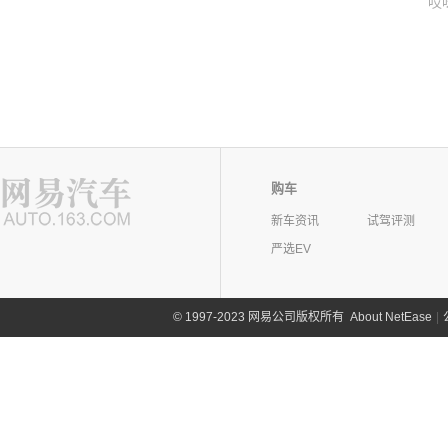
哎
购车
新车资讯
试驾评测
严选EV
©
1997-2023 网易公司版权所有
About NetEase
|