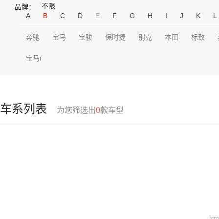
不限
品牌：
A
B
C
D
E
F
G
H
I
J
K
L
奔驰
宝马
宝骏
保时捷
别克
本田
标致
宝马i
车系列表
为您筛选出
0
款车型