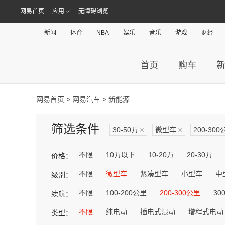
网易首页
应用
无障碍浏览
新闻
体育
NBA
娱乐
音乐
游戏
财经
首页
购车
网易首页
>
网易汽车
> 新能源
筛选条件
30-50万
×
微型车
×
200-300
不限
10万以下
10-20万
20-30万
价格：
不限
微型车
紧凑型车
小型车
中
级别：
不限
100-200公里
200-300公里
30
续航：
不限
纯电动
插电式混动
增程式电动
类型：