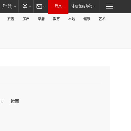
登录
注册免费邮箱
旅游
房产
家居
教育
本地
健康
艺术
卡
微面