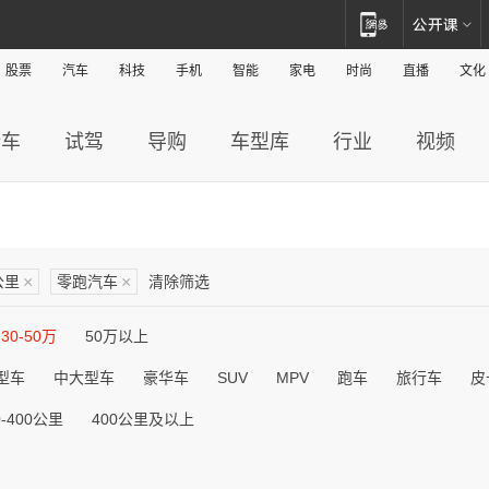
股票
汽车
科技
手机
智能
家电
时尚
直播
文化
新车
试驾
导购
车型库
行业
视频
公里
×
零跑汽车
×
清除筛选
30-50万
50万以上
型车
中大型车
豪华车
SUV
MPV
跑车
旅行车
皮
0-400公里
400公里及以上