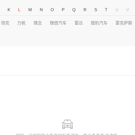
K
L
M
N
O
P
Q
R
S
T
U
V
领克
力帆
理念
理想汽车
雷达
猎豹汽车
雷克萨斯