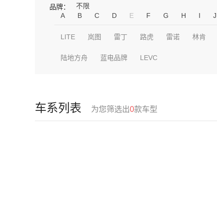
不限
品牌：
A
B
C
D
E
F
G
H
I
J
LITE
岚图
雷丁
路虎
雷诺
林肯
陆地方舟
蓝电品牌
LEVC
车系列表
为您筛选出
0
款车型