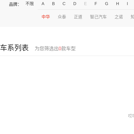
不限
A
B
C
D
E
F
G
H
I
品牌：
中华
众泰
正道
智己汽车
之诺
车系列表
为您筛选出
0
款车型
哎