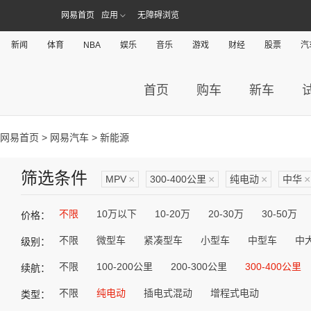
网易首页
应用
无障碍浏览
新闻
体育
NBA
娱乐
音乐
游戏
财经
股票
汽
首页
购车
新车
网易首页
>
网易汽车
> 新能源
筛选条件
MPV
×
300-400公里
×
纯电动
×
中华
×
不限
10万以下
10-20万
20-30万
30-50万
价格：
不限
微型车
紧凑型车
小型车
中型车
中
级别：
不限
100-200公里
200-300公里
300-400公里
续航：
不限
纯电动
插电式混动
增程式电动
类型：