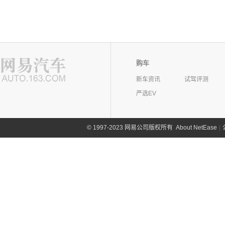
购车
新车资讯
试驾评测
严选EV
©
1997-2023 网易公司版权所有
About NetEase
|