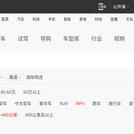
股票
汽车
科技
手机
智能
家电
时尚
直播
文化
新车
试驾
导购
车型库
行业
视频
×
集度
×
清除筛选
30-50万
50万以上
型车
中大型车
豪华车
SUV
MPV
跑车
旅行车
皮
0-400公里
400公里及以上