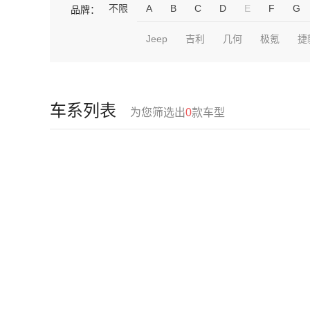
不限
A
B
C
D
E
F
G
品牌：
Jeep
吉利
几何
极氪
捷
车系列表
为您筛选出
0
款车型