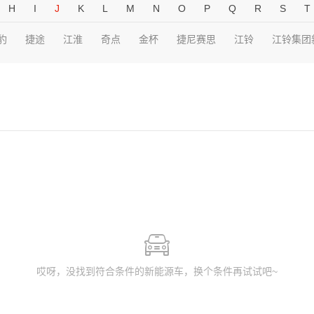
H
I
J
K
L
M
N
O
P
Q
R
S
T
豹
捷途
江淮
奇点
金杯
捷尼赛思
江铃
江铃集团
哎呀，没找到符合条件的新能源车，换个条件再试试吧~