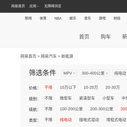
网易首页
应用
无障碍浏览
新闻
体育
NBA
娱乐
音乐
游戏
财经
首页
购车
网易首页
>
网易汽车
> 新能源
筛选条件
MPV
×
300-400公里
×
纯电动
不限
10万以下
10-20万
20-30万
价格：
不限
微型车
紧凑型车
小型车
中
级别：
不限
100-200公里
200-300公里
30
续航：
不限
纯电动
插电式混动
增程式电动
类型：