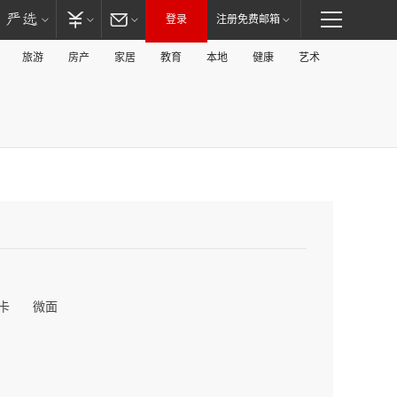
登录
注册免费邮箱
旅游
房产
家居
教育
本地
健康
艺术
卡
微面