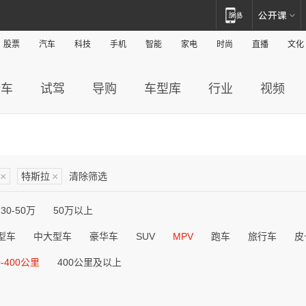
股票
汽车
科技
手机
智能
家电
时尚
直播
文化
新车
试驾
导购
车型库
行业
视频
×
特斯拉
×
清除筛选
30-50万
50万以上
型车
中大型车
豪华车
SUV
MPV
跑车
旅行车
皮
0-400公里
400公里及以上