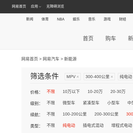
网易首页
应用
无障碍浏览
新闻
体育
NBA
娱乐
音乐
游戏
财经
首页
购车
网易首页
>
网易汽车
> 新能源
筛选条件
MPV
×
300-400公里
×
纯电动
不限
10万以下
10-20万
20-30万
价格：
不限
微型车
紧凑型车
小型车
中
级别：
不限
100-200公里
200-300公里
30
续航：
不限
纯电动
插电式混动
增程式电动
类型：