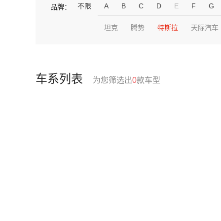
不限
A
B
C
D
E
F
G
品牌：
坦克
腾势
特斯拉
天际汽车
车系列表
为您筛选出
0
款车型