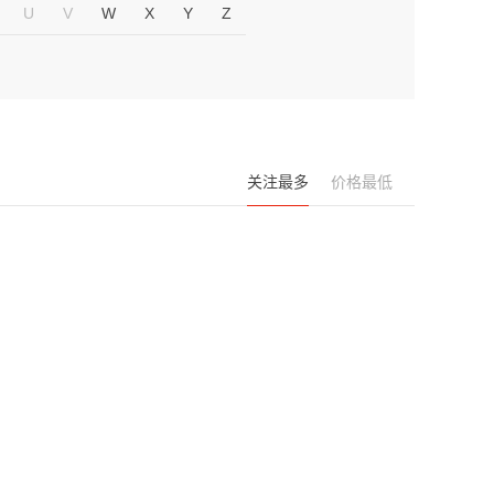
U
V
W
X
Y
Z
关注最多
价格最低