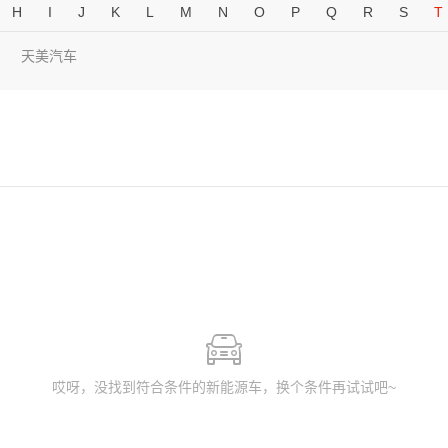
H
I
J
K
L
M
N
O
P
Q
R
S
T
天美汽车
哎呀，没找到符合条件的新能源车，换个条件再试试吧~