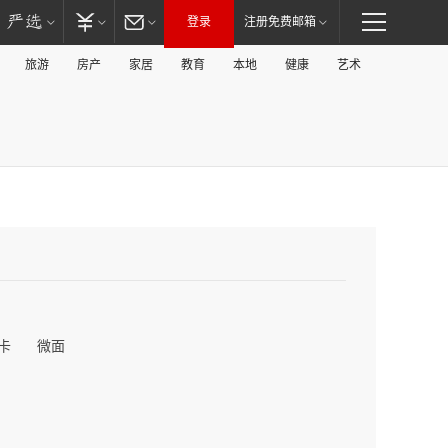
登录
注册免费邮箱
旅游
房产
家居
教育
本地
健康
艺术
卡
微面