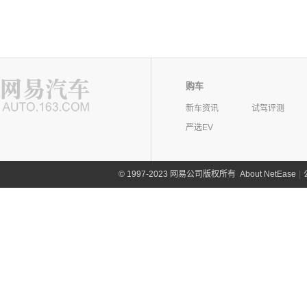
购车
新车资讯
试驾评测
严选EV
©
1997-2023 网易公司版权所有
About NetEase
|