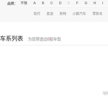
不限
A
B
C
D
E
F
G
H
I
品牌：
现代
星途
新特
小鹏汽车
雪铁龙
车系列表
为您筛选出
0
款车型
哎