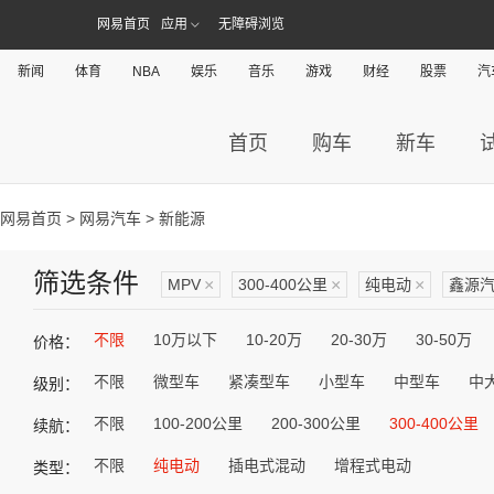
网易首页
应用
无障碍浏览
新闻
体育
NBA
娱乐
音乐
游戏
财经
股票
汽
首页
购车
新车
网易首页
>
网易汽车
> 新能源
筛选条件
MPV
×
300-400公里
×
纯电动
×
鑫源
不限
10万以下
10-20万
20-30万
30-50万
价格：
不限
微型车
紧凑型车
小型车
中型车
中
级别：
不限
100-200公里
200-300公里
300-400公里
续航：
不限
纯电动
插电式混动
增程式电动
类型：