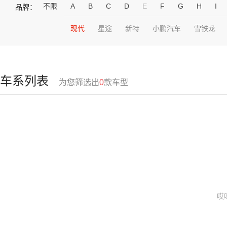
不限
A
B
C
D
E
F
G
H
I
品牌：
现代
星途
新特
小鹏汽车
雪铁龙
车系列表
为您筛选出
0
款车型
哎