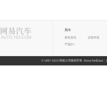
购车
新车资讯
试驾评测
严选EV
©
1997-2023 网易公司版权所有
About NetEase
|