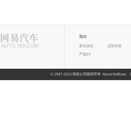
购车
新车资讯
试驾评测
严选EV
©
1997-2023 网易公司版权所有
About NetEase
|