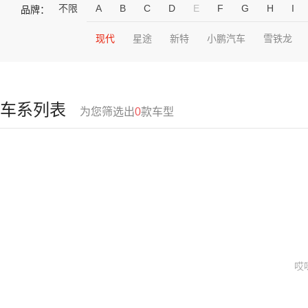
不限
A
B
C
D
E
F
G
H
I
品牌：
现代
星途
新特
小鹏汽车
雪铁龙
车系列表
为您筛选出
0
款车型
哎