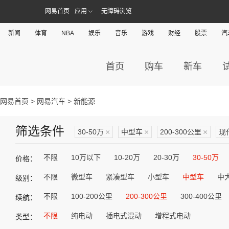
网易首页
应用
无障碍浏览
新闻
体育
NBA
娱乐
音乐
游戏
财经
股票
汽
首页
购车
新车
网易首页
>
网易汽车
> 新能源
筛选条件
30-50万
×
中型车
×
200-300公里
×
现
不限
10万以下
10-20万
20-30万
30-50万
价格：
不限
微型车
紧凑型车
小型车
中型车
中
级别：
不限
100-200公里
200-300公里
300-400公里
续航：
不限
纯电动
插电式混动
增程式电动
类型：