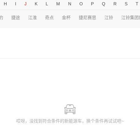
H
I
J
K
L
M
N
O
P
Q
R
S
T
豹
捷途
江淮
奇点
金杯
捷尼赛思
江铃
江铃集团
哎呀，没找到符合条件的新能源车，换个条件再试试吧~