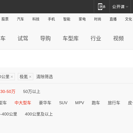
股票
汽车
科技
手机
智能
家电
时尚
直播
文化
新车
试驾
导购
车型库
行业
视频
00公里
×
极氪
×
清除筛选
30-50万
50万以上
型车
中大型车
豪华车
SUV
MPV
跑车
旅行车
皮
0-400公里
400公里及以上