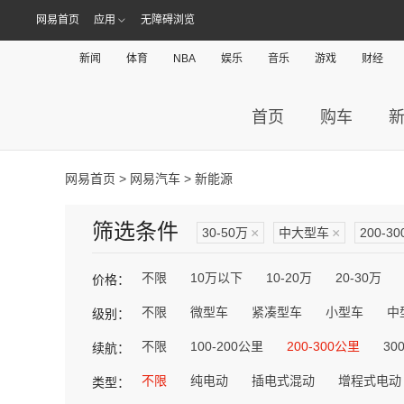
网易首页
应用
无障碍浏览
新闻
体育
NBA
娱乐
音乐
游戏
财经
首页
购车
网易首页
>
网易汽车
> 新能源
筛选条件
30-50万
×
中大型车
×
200-3
不限
10万以下
10-20万
20-30万
价格：
不限
微型车
紧凑型车
小型车
中
级别：
不限
100-200公里
200-300公里
30
续航：
不限
纯电动
插电式混动
增程式电动
类型：