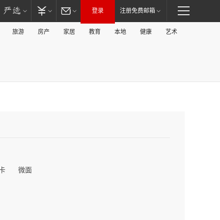
登录
注册免费邮箱
旅游
房产
家居
教育
本地
健康
艺术
卡
微面