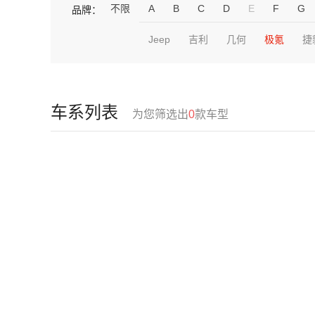
不限
A
B
C
D
E
F
G
品牌：
Jeep
吉利
几何
极氪
捷
车系列表
为您筛选出
0
款车型