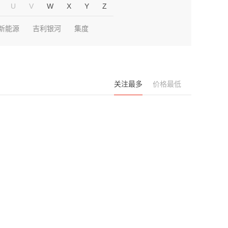
U
V
W
X
Y
Z
新能源
吉利银河
集度
关注最多
价格最低