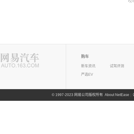
哎
购车
新车资讯
试驾评测
严选EV
©
1997-2023 网易公司版权所有
About NetEase
|