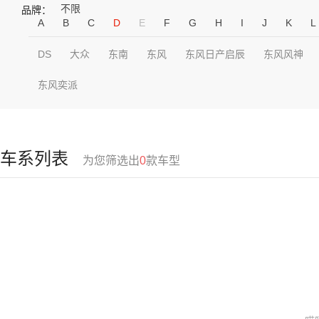
不限
品牌：
A
B
C
D
E
F
G
H
I
J
K
L
DS
大众
东南
东风
东风日产启辰
东风风神
东风奕派
车系列表
为您筛选出
0
款车型